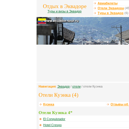
Авиабилеты
Отдых в Эквадоре
Отели Эквадора
(45
Туры и визы в Эквадор
Туры в Эквадор
(6)
Навигация
:
Эквадор
/
отели
/ отели Куэнка
Отели Куэнка (4)
Куэнка
Отзывы об 
Отели Куэнка 4*
El Conquistador
Hotel Crespo